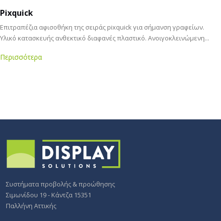
Pixquick
Επιτραπέζια αφισοθήκη της σειράς pixquick για σήμανση γραφείων.
Υλικό κατασκευής ανθεκτικό διαφανές πλαστικό. Ανοιγοκλεινώμενη...
Περισσότερα
Συστήματα προβολής & προώθησης
Σιμωνίδου 19 - Κάντζα 15351
Παλλήνη Αττικής